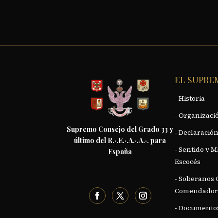
EL SUPRE
- Historia
- Organizació
Supremo Consejo del Grado 33 y
- Declaración
último del R.·.E.·.A.·.A.·. para
- Sentido y M
España
Escocés
- Soberanos
Comendador
- Documentos