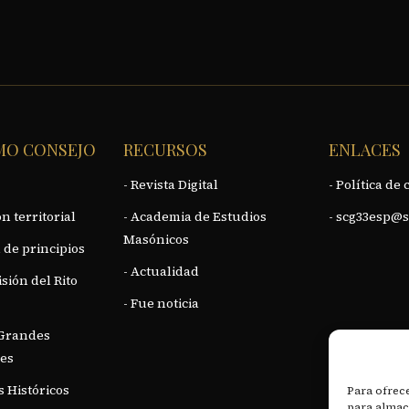
MO CONSEJO
RECURSOS
ENLACES
- Revista Digital
- Política de 
n territorial
- Academia de Estudios
- scg33esp@s
Masónicos
 de principios
- Actualidad
isión del Rito
- Fue noticia
 Grandes
es
 Históricos
Para ofrece
para almace