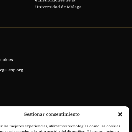
e Instituciones de la
Universidad de Málaga
cookies
cg33esp.org
Gestionar consentimiento
r las mejores experiencias, utilizamos tecnologías como las cookies
nar y/o acceder a la información del dispositivo. El consentimiento