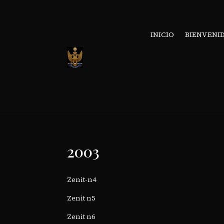
INICIO
BIENVENI
2003
Zenit-n4
Zenit n5
Zenit n6