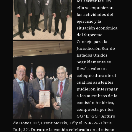
los asistentes. En
ella se expusieron
las actividades del
ejercicio y la
situación económica
del Supremo
Consejo para la
Jurisdicción Sur de
Estados Unidos
Seguidamente se
llevó a cabo un
coloquio durante el
cual los asistentes
pudieron interrogar
a los miembros de la
comisión histórica,
compuesta por los
GG∴II∴GG∴ Arturo
de Hoyos, 33º, Brent Morris, 33º y el P∴R ∴S∴ Chris
Ruli, 32º. Durante la comida celebrada en el mismo