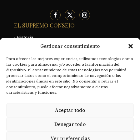
EL SUPREMO CONSEJO
- Historia
Gestionar consentimiento
- Organización territorial
- Declaración de principios
Para ofrecer las mejores experiencias, utilizamos tecnologías como
las cookies para almacenar y/o acceder a la información del
- Sentido y Misión del Rito Escocés
dispositivo. El consentimiento de estas tecnologías nos permitirá
procesar datos como el comportamiento de navegación o las
- Soberanos Grandes Comendadores
identificaciones únicas en este sitio. No consentir o retirar el
consentimiento, puede afectar negativamente a ciertas
- Documentos Históricos
características y funciones.
RECURSOS
Aceptar todo
- Revista Digital
Denegar todo
- Academia de Estudios Masónicos
- Actualidad
Ver preferencias