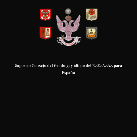
Supremo Consejo del Grado 33 y último del R.·.E.·.A.·.A.·. para
España