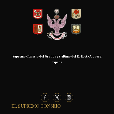
Supremo Consejo del Grado 33 y último del R.·.E.·.A.·.A.·. para
España
EL SUPREMO CONSEJO