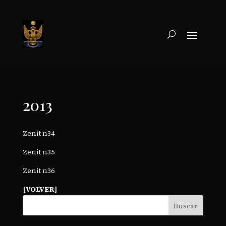
2013
Zenit n34
Zenit n35
Zenit n36
[VOLVER]
Buscar