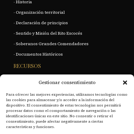
- Historia
- Organización territorial
- Declaración de principios
- Sentido y Misión del Rito Escocés
- Soberanos Grandes Comendadores
- Documentos Históricos
RECURSOS
- Revista Digital
Gestionar consentimiento
- Academia de Estudios Masónicos
Para ofrecer las mejores experiencias, utilizamos tecnologías como
- Actualidad
las cookies para almacenar y/o acceder a la información del
dispositivo. El consentimiento de estas tecnologías nos permitirá
- Fue noticia
procesar datos como el comportamiento de navegación o las
identificaciones únicas en este sitio. No consentir o retirar el
ENLACES
consentimiento, puede afectar negativamente a ciertas
características y funciones.
- Política de cookies