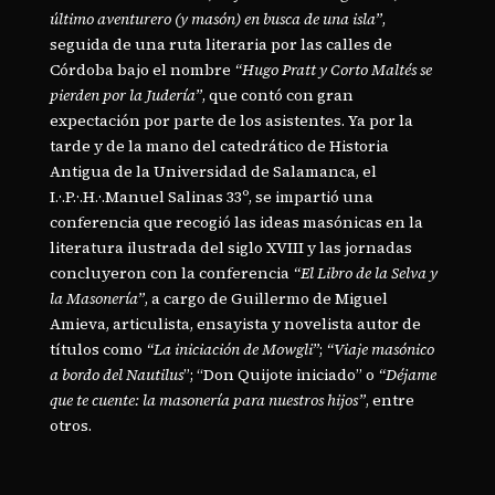
último aventurero (y masón) en busca de una isla”
,
seguida de una ruta literaria por las calles de
Córdoba bajo el nombre
“Hugo Pratt y Corto Maltés se
pierden por la Judería”
, que contó con gran
expectación por parte de los asistentes. Ya por la
tarde y de la mano del catedrático de Historia
Antigua de la Universidad de Salamanca, el
I.·.P.·.H.·.Manuel Salinas 33º, se impartió una
conferencia que recogió las ideas masónicas en la
literatura ilustrada del siglo XVIII y las jornadas
concluyeron con la conferencia
“El Libro de la Selva y
la Masonería”
, a cargo de Guillermo de Miguel
Amieva, articulista, ensayista y novelista autor de
títulos como
“La iniciación de Mowgli”
;
“Viaje masónico
a bordo del Nautilus
”; “Don Quijote iniciado” o
“Déjame
que te cuente: la masonería para nuestros hijos”
, entre
otros.