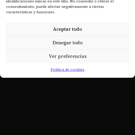
identificaciones únicas en este sitio. No consentir o retirar el
- Academia de Estudios Masónicos
consentimiento, puede afectar negativamente a ciertas
características y funciones.
- Actualidad
- Fue noticia
Aceptar todo
ENLACES
Denegar todo
- Política de cookies
Ver preferencias
- scg33esp@scg33esp.org
Política de cookies