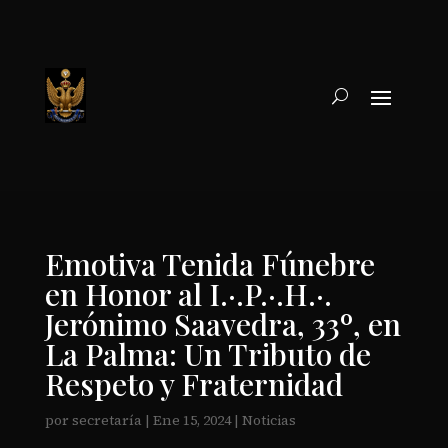
Emotiva Tenida Fúnebre
en Honor al I.·.P.·.H.·.
Jerónimo Saavedra, 33º, en
La Palma: Un Tributo de
Respeto y Fraternidad
por
secretaría
|
Ene 15, 2024
|
Noticias