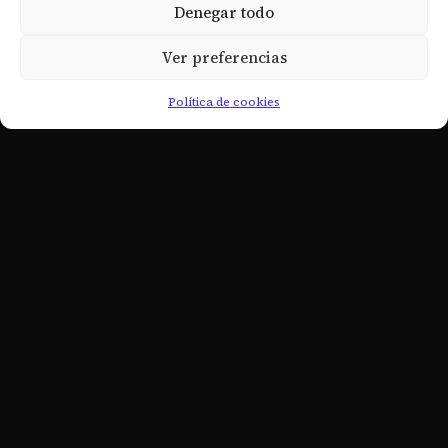
Denegar todo
- Revista Digital
Ver preferencias
- Academia de Estudios Masónicos
- Actualidad
Política de cookies
- Fue noticia
ENLACES
- Política de cookies
- scg33esp@scg33esp.org