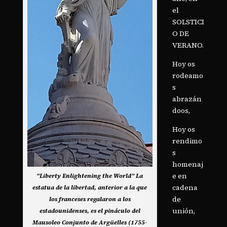
el
SOLSTICI
O DE
VERANO.
Hoy os
rodeamo
s
abrazán
doos,
Hoy os
rendimo
s
homenaj
e en
“Liberty Enlightening the World” La
cadena
estatua de la libertad, anterior a la que
de
los franceses regalaron a los
unión,
estadounidenses, es el pináculo del
Mausoleo Conjunto de Argüelles (1755-