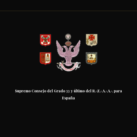
Supremo Consejo del Grado 33 y último del R.·.E.·.A.·.A.·. para
España