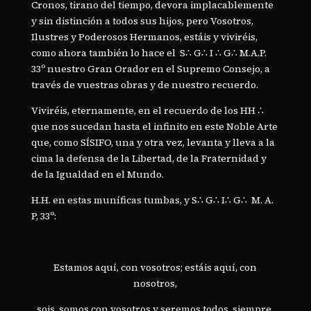
Cronos, tirano del tiempo, devora implacablemente
y sin distinción a todos sus hijos, pero Vosotros,
Ilustres y Poderosos Hermanos, estáis y viviréis,
como ahora también lo hace el S∴ G∴ I ∴ G∴ M.A.P.
33º nuestro Gran Orador en el Supremo Consejo, a
través de vuestras obras y de nuestro recuerdo.
Viviréis, eternamente, en el recuerdo de los HH ∴
que nos sucedan hasta el infinito en este Noble Arte
que, como SÍSIFO, una y otra vez, levanta y lleva a la
cima la defensa de la Libertad, de la Fraternidad y
de la Igualdad en el Mundo.
H.H. en estas muníficas tumbas, y S∴ G∴ I∴ G∴ M. A.
P, 33º:
Estamos aquí, con vosotros; estáis aquí, con
nosotros,
sois, somos con vosotros y seremos todos, siempre.