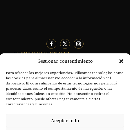
EL SUPREMO CONSEJO
Gestionar consentimiento
- Historia
Para ofrecer las mejores experiencias, utilizamos tecnologías como
- Organización territorial
las cookies para almacenar y/o acceder a la información del
dispositivo. El consentimiento de estas tecnologías nos permitirá
- Declaración de principios
procesar datos como el comportamiento de navegación o las
identificaciones únicas en este sitio. No consentir o retirar el
- Sentido y Misión del Rito Escocés
consentimiento, puede afectar negativamente a ciertas
características y funciones.
- Soberanos Grandes Comendadores
- Documentos Históricos
Aceptar todo
RECURSOS