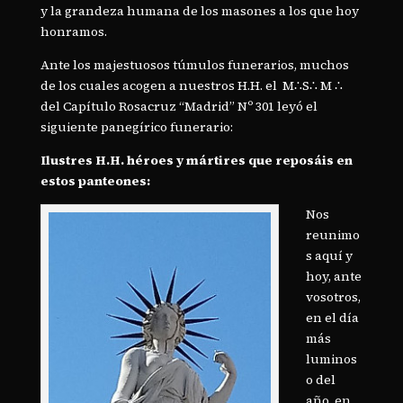
y la grandeza humana de los masones a los que hoy
honramos.
Ante los majestuosos túmulos funerarios, muchos
de los cuales acogen a nuestros H.H. el M∴S∴ M ∴
del Capítulo Rosacruz “Madrid” Nº 301 leyó el
siguiente panegírico funerario:
Ilustres H.H. héroes y mártires que reposáis en
estos panteones:
Nos
reunimo
s aquí y
hoy, ante
vosotros,
en el día
más
luminos
o del
año, en