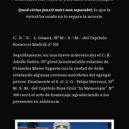
Quod virtus junxit mors non separabit
,
lo que la
virtud ha unido no lo separa la muerte.
C∴ D ∴ S∴ L. Gómez, 28º M ∴ S ∴ M ∴ del Capítulo
Rosacruz Madrid nº 301
Seguidamente, en una breve intervención el C.·.K.·.
Adolfo Yañez, 30º glosó la entrañable relación de
Práxedes Mateo Sagasta con la ciudad de Ávila
relatando algunas curiosas anécdotas del egregio
prócer. Finalmente el S.·.G.·.I.·.G.·. Felipe Herranz, 33º
M.·.S.·.M.·. del Capítulo Rosa Cruz “In Memoriam” Nº
300 cerró el acto de homenaje, agradeciendo a los
presentes su asistencia.