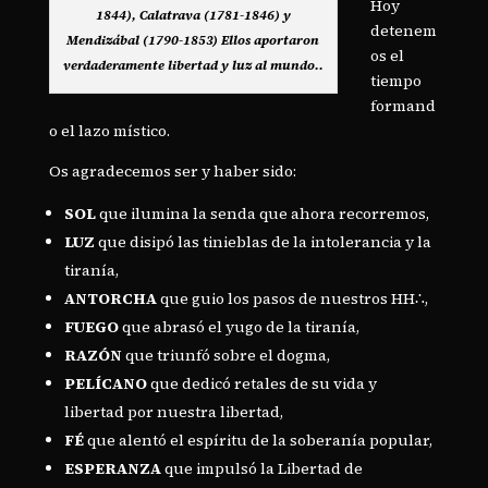
Hoy
1844), Calatrava (1781-1846) y
detenem
Mendizábal (1790-1853) Ellos aportaron
os el
verdaderamente libertad y luz al mundo..
tiempo
formand
o el lazo místico.
Os agradecemos ser y haber sido:
SOL
que ilumina la senda que ahora recorremos,
LUZ
que disipó las tinieblas de la intolerancia y la
tiranía,
ANTORCHA
que guio los pasos de nuestros HH∴,
FUEGO
que abrasó el yugo de la tiranía,
RAZÓN
que triunfó sobre el dogma,
PELÍCANO
que dedicó retales de su vida y
libertad por nuestra libertad,
FÉ
que alentó el espíritu de la soberanía popular,
ESPERANZA
que impulsó la Libertad de