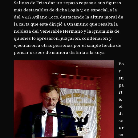
Salinas de Frías dar un repaso repaso a sus figuras
más destacables de dicha Logia y, en especial, a la
del V\H\ Atilano Coco, destacando la altura moral de
la carta que éste dirigió a Unamuno que resalta la
nobleza del Venerable Hermano y la ignominia de
quienes lo apresaron, juzgaron, condenaron y
ejecutaron a otras personas por el simple hecho de
pensar o creer de manera distinta a la suya.
Po
r
su
pa
rt
e,
el
di
sc
ur
so