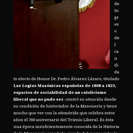
de
In
gr
es
o
de
l
ca
n
di
da
to electo de Honor Dr. Pedro Álvarez Lázaro, titulado
Las Logias Masónicas españolas de 1808 a 1823,
espacios de sociabilidad de un catolicismo
liberal que no pudo ser
, centró su atención desde
su condición de historiador de la Masonería y tiene
mucho que ver con la efeméride que celebra estos
años el 200 aniversario del Trienio Liberal. Es ésta
una época insuficientemente conocida de la Historia