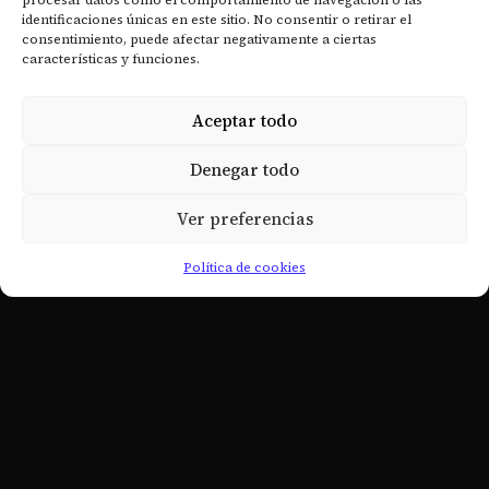
- Historia
procesar datos como el comportamiento de navegación o las
identificaciones únicas en este sitio. No consentir o retirar el
- Organización territorial
consentimiento, puede afectar negativamente a ciertas
características y funciones.
- Declaración de principios
- Sentido y Misión del Rito Escocés
Aceptar todo
- Soberanos Grandes Comendadores
Denegar todo
- Documentos Históricos
Ver preferencias
RECURSOS
Política de cookies
- Revista Digital
- Academia de Estudios Masónicos
- Actualidad
- Fue noticia
ENLACES
- Política de cookies