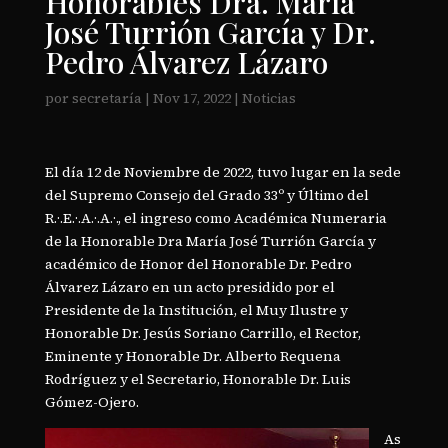
Honorables Dra. María
José Turrión García y Dr.
Pedro Álvarez Lázaro
por
secretaría
|
Nov 17, 2022
|
Noticias
El día 12 de Noviembre de 2022, tuvo lugar en la sede
del Supremo Consejo del Grado 33º y Último del
R.·.E.·.A.·.A.·., el ingreso como Académica Numeraria
de la Honorable Dra María José Turrión García y
académico de Honor del Honorable Dr. Pedro
Álvarez Lázaro en un acto presidido por el
Presidente de la Institución, el Muy Ilustre y
Honorable Dr. Jesús Soriano Carrillo, el Rector,
Eminente y Honorable Dr. Alberto Requena
Rodríguez y el Secretario, Honorable Dr. Luis
Gómez-Ojero.
As