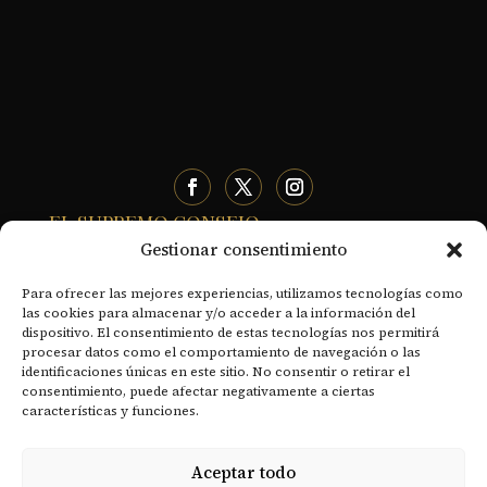
EL SUPREMO CONSEJO
Gestionar consentimiento
- Historia
Para ofrecer las mejores experiencias, utilizamos tecnologías como
- Organización territorial
las cookies para almacenar y/o acceder a la información del
dispositivo. El consentimiento de estas tecnologías nos permitirá
- Declaración de principios
procesar datos como el comportamiento de navegación o las
identificaciones únicas en este sitio. No consentir o retirar el
- Sentido y Misión del Rito Escocés
consentimiento, puede afectar negativamente a ciertas
características y funciones.
- Soberanos Grandes Comendadores
- Documentos Históricos
Aceptar todo