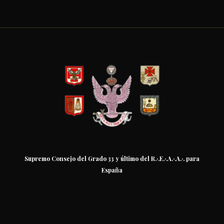
Supremo Consejo del Grado 33 y último del R.·.E.·.A.·.A.·. para
España