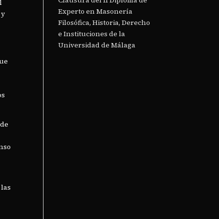
Clausura del II Diploma de
l
Experto en Masonería
 y
Filosófica, Historia, Derecho
e Instituciones de la
Universidad de Málaga
que
n
os
 de
enso
 las