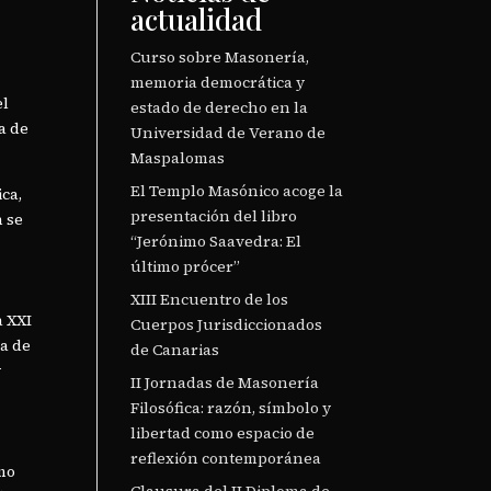
actualidad
Curso sobre Masonería,
memoria democrática y
el
estado de derecho en la
a de
Universidad de Verano de
Maspalomas
El Templo Masónico acoge la
ca,
presentación del libro
n se
“Jerónimo Saavedra: El
último prócer”
XIII Encuentro de los
a XXI
Cuerpos Jurisdiccionados
a de
de Canarias
y
II Jornadas de Masonería
Filosófica: razón, símbolo y
libertad como espacio de
reflexión contemporánea
mo