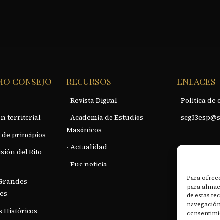
MO CONSEJO
RECURSOS
ENLACES
- Revista Digital
- Política de 
n territorial
- Academia de Estudios
- scg33esp@s
Masónicos
 de principios
- Actualidad
isión del Rito
- Fue noticia
Para ofrece
 Grandes
para almace
es
de estas t
navegación 
 Históricos
consentimie