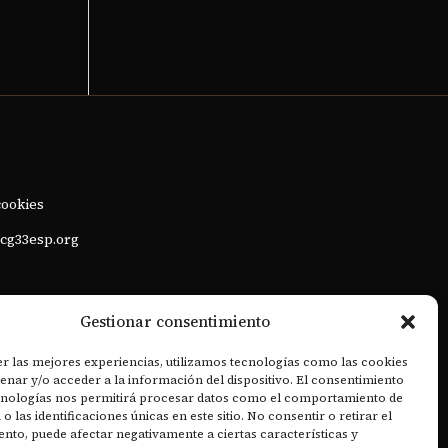
cookies
cg33esp.org
Gestionar consentimiento
r las mejores experiencias, utilizamos tecnologías como las cookies
nar y/o acceder a la información del dispositivo. El consentimiento
ecnologías nos permitirá procesar datos como el comportamiento de
o las identificaciones únicas en este sitio. No consentir o retirar el
nto, puede afectar negativamente a ciertas características y