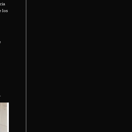
cia
e los
e
.