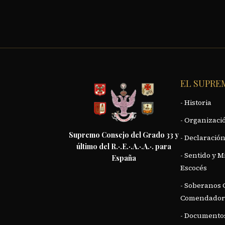
EL SUPRE
- Historia
- Organizació
Supremo Consejo del Grado 33 y
- Declaración
último del R.·.E.·.A.·.A.·. para
- Sentido y M
España
Escocés
- Soberanos
Comendador
- Documentos