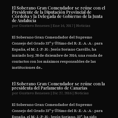
El Soberano Gran Comendador se reúne con el
Presidente de la Diputación Provincial de
Córdoba y la Delegada de Gobierno de la Junta
de Andalucía
por
Gustavo Reneses
|
Ene 16, 2017
|
Noticias
El Soberano Gran Comendador del Supremo
Consejo del Grado 33º y Último del R.·.E.·.A.·.A.·. para
España, el M.·.I.·.P.·.H.·. Jesús Soriano Carrillo, ha
iniciado hoy, 28 de diciembre de 2016, una ronda de
contactos con los máximos responsables de las
instituciones de...
El Soberano Gran Comendador se reúne con la
presidenta del Parlamento de Canarias
por
Gustavo Reneses
|
Dic 27, 2016
|
Noticias
El Soberano Gran Comendador del Supremo
Consejo del Grado 33º y Último del R.·.E.·.A.·.A.·. para
España, el M.·.I.·.P.·.H.·. Jesús Soriano, 33º, ha sido