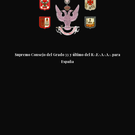
Supremo Consejo del Grado 33 y último del R.·.E.·.A.·.A.·. para
España