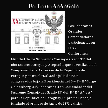
U∴
T∴
0∴
A∴
A∴
G∴
I∴
Los Soberanos
Grandes
Comendadores
participantes en
la XX
Conferencia
Mundial de los Supremos Consejos Grado 33° del
Rito Escoces Antiguo y Aceptado, que se realiza en el
Campamento de Asuncion de la Republica de
Paraguay entre el 25 al 30 de julio de 2022,
congregados bajo la Presidencia del I
∴
y P
∴
H
∴
Jorge
Goldenberg, 33°, Soberano Gran Comendador del
Supremo Consejo del Grado 33° del R
∴
E
∴
A
∴
y A
∴
para la Republica de Paraguay, Supremo Consejo
fundado el primero de junio de 1871 y única