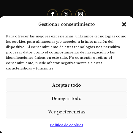
EL SUPREMO CONSEJO
Gestionar consentimiento
- Historia
Para ofrecer las mejores experiencias, utilizamos tecnologías como
las cookies para almacenar y/o acceder a la información del
- Organización territorial
dispositivo. El consentimiento de estas tecnologías nos permitirá
procesar datos como el comportamiento de navegación o las
- Declaración de principios
identificaciones únicas en este sitio. No consentir o retirar el
consentimiento, puede afectar negativamente a ciertas
- Sentido y Misión del Rito Escocés
características y funciones.
- Soberanos Grandes Comendadores
Aceptar todo
- Documentos Históricos
Denegar todo
RECURSOS
- Revista Digital
Ver preferencias
- Academia de Estudios Masónicos
Política de cookies
- Actualidad